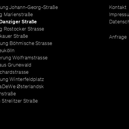
rung Johann-Georg-Straße
Kontakt
g Marienstraße
Impress
 Danziger Straße
Datensc
g Rostocker Strasse
kauer Straße
Anfrage
rung Böhmische Strasse
eukölln
rung Wolframstrasse
aus Grunewald
chardstrasse
ung Winterfeldplatz
aDeWe Østerlandsk
nstraße
Strelitzer Straße